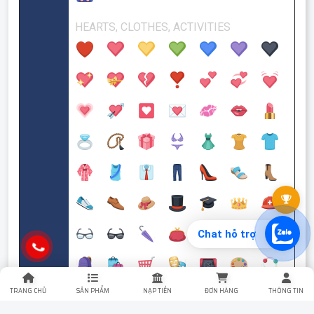
Chat hỗ trợ
TRANG CHỦ
SẢN PHẨM
NẠP TIỀN
ĐƠN HÀNG
THÔNG TIN