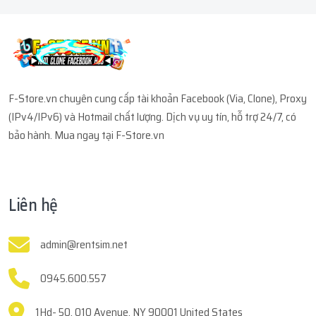
F-Store.vn chuyên cung cấp tài khoản Facebook (Via, Clone), Proxy
(IPv4/IPv6) và Hotmail chất lượng. Dịch vụ uy tín, hỗ trợ 24/7, có
bảo hành. Mua ngay tại F-Store.vn
Liên hệ
admin@rentsim.net
0945.600.557
1Hd- 50, 010 Avenue, NY 90001 United States