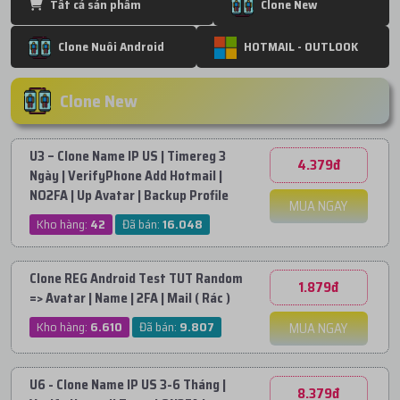
Tất cả sản phẩm
Clone New
Clone Nuôi Android
HOTMAIL - OUTLOOK
Clone New
U3 – Clone Name IP US | Timereg 3
4.379đ
Ngày | VerifyPhone Add Hotmail |
NO2FA | Up Avatar | Backup Profile
MUA NGAY
Kho hàng:
42
Đã bán:
16.048
Clone REG Android Test TUT Random
1.879đ
=> Avatar | Name | 2FA | Mail ( Rác )
Kho hàng:
6.610
Đã bán:
9.807
MUA NGAY
U6 - Clone Name IP US 3-6 Tháng |
8.379đ