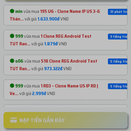
🟢 min
vừa mua
195 U6 - Clone Name IP US 3-6
31 phút trướ
Thán...
với giá
1.633.900đ
VNĐ
🟢 999
vừa mua
1 Clone REG Android Test
3 tiếng trước
TUT Ran...
với giá
1.879đ
VNĐ
🟢 o06
vừa mua
518 Clone REG Android Test
5 tiếng trước
TUT Ran...
với giá
973.322đ
VNĐ
🟢 999
vừa mua
1 RD3 – Clone Name US IP RD |
5 tiếng trước
Ve...
với giá
2.999đ
VNĐ
🟢 999
vừa mua
1 Clone REG Android Test
5 tiếng trước
TUT Ran...
với giá
1.879đ
VNĐ
NẠP TIỀN GẦN ĐÂY