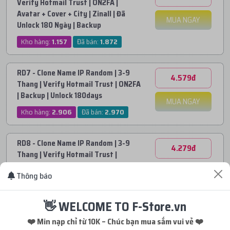
Verify Hotmail Trust | ON2FA |
Avatar + Cover + City | Zinall | Đã
MUA NGAY
Unlock 180 Ngày | Backup
Kho hàng:
1.157
Đã bán:
1.872
RD7 - Clone Name IP Random | 3-9
4.579đ
Thang | Verify Hotmail Trust | ON2FA
| Backup | Unlock 180days
MUA NGAY
Kho hàng:
2.906
Đã bán:
2.970
RD8 - Clone Name IP Random | 3-9
4.279đ
Thang | Verify Hotmail Trust |
NO2FA| Backup | Unlock 180days
MUA NGAY
Thông báo
Kho hàng:
2.850
Đã bán:
0
👋 WELCOME TO F-Store.vn
U7 - Clone Name IP US 3-6 Tháng |
7.979đ
❤️ Min nạp chỉ từ 10K – Chúc bạn mua sắm vui vẻ ❤️
Verify Hotmail Trust | NO2FA |