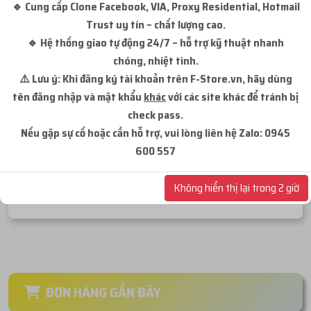
🔹 Cung cấp Clone Facebook, VIA, Proxy Residential, Hotmail
Avatar + Cover + City | Zinall | Đã
MUA NGAY
Unlock 180 Ngày | Backup
Trust uy tín – chất lượng cao.
🔹 Hệ thống giao tự động 24/7 – hỗ trợ kỹ thuật nhanh
Kho hàng:
969
Đã bán:
0
chóng, nhiệt tình.
⚠️ Lưu ý: Khi đăng ký tài khoản trên F-Store.vn, hãy dùng
tên đăng nhập và mật khẩu
khác
với các site khác để tránh bị
check pass.
Nếu gặp sự cố hoặc cần hỗ trợ, vui lòng liên hệ Zalo: 0945
ĐĂNG NHẬP
600 557
ĐĂNG KÝ TÀI KHOẢN
Không hiển thị lại trong 2 giờ
ĐƠN HÀNG GẦN ĐÂY