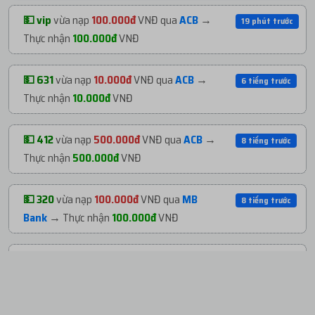
🟢 999
vừa mua
1 RD3 – Clone Name US IP RD |
6 tiếng trước
💵 vip
vừa nạp
100.000đ
VNĐ qua
ACB
→
19 phút trước
Ve...
với giá
2.999đ
VNĐ
Thực nhận
100.000đ
VNĐ
🟢 6py
vừa mua
3 U3 – Clone Name IP US |
6 tiếng trước
💵 631
vừa nạp
10.000đ
VNĐ qua
ACB
→
6 tiếng trước
Timere...
với giá
12.480đ
VNĐ
Thực nhận
10.000đ
VNĐ
🟢 pro
vừa mua
624 RD3 – Clone Name US IP
6 tiếng trước
💵 412
vừa nạp
500.000đ
VNĐ qua
ACB
→
8 tiếng trước
RD | Ve...
với giá
1.871.380đ
VNĐ
Thực nhận
500.000đ
VNĐ
🟢 999
vừa mua
1 RD3 – Clone Name US IP RD |
6 tiếng trước
💵 320
vừa nạp
100.000đ
VNĐ qua
MB
8 tiếng trước
Ve...
với giá
2.999đ
VNĐ
Bank
→ Thực nhận
100.000đ
VNĐ
🟢 412
vừa mua
10 RD3 – Clone Name US IP RD |
7 tiếng trước
💵 412
vừa nạp
500.000đ
VNĐ qua
ACB
→
10 tiếng trước
Ve...
với giá
28.491đ
VNĐ
Thực nhận
500.000đ
VNĐ
🟢 v11
vừa mua
838 U3 – Clone Name IP US |
7 tiếng trước