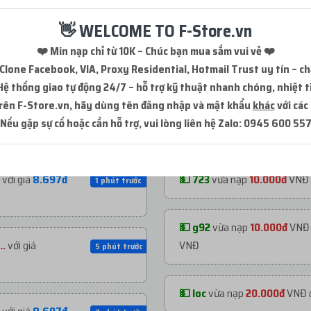
👋 WELCOME TO F-Store.vn
❤️ Min nạp chỉ từ 10K – Chúc bạn mua sắm vui vẻ ❤️
Clone Facebook, VIA, Proxy Residential, Hotmail Trust uy tín – ch
Hệ thống giao tự động 24/7 – hỗ trợ kỹ thuật nhanh chóng, nhiệt t
 trên F-Store.vn, hãy dùng tên đăng nhập và mật khẩu
khác
với các
Nếu gặp sự cố hoặc cần hỗ trợ, vui lòng liên hệ Zalo: 0945 600 55
NẠP TIỀN GẦN ĐÂY
với giá
8.697đ
💵 723
vừa nạp
10.000đ
VNĐ
1 phút trước
💵 g92
vừa nạp
10.000đ
VNĐ
..
với giá
VNĐ
5 phút trước
💵 loc
vừa nạp
20.000đ
VNĐ 