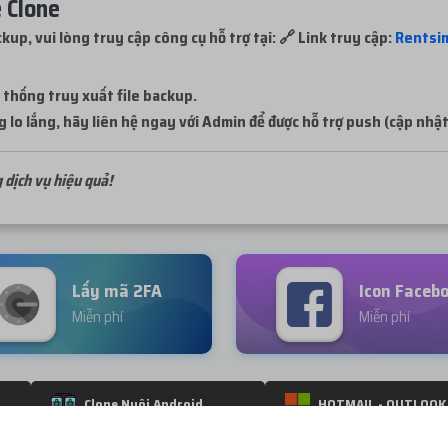
 Clone
kup, vui lòng truy cập công cụ hỗ trợ tại: 🔗 Link truy cập:
Rentsi
 thống truy xuất file backup.
 lo lắng, hãy liên hệ ngay với Admin để được hỗ trợ push (cập nhật)
 dịch vụ hiệu quả!
Lấy mã 2FA
Icon Faceb
Miễn phí
Miễn phí
Clone Nuôi Android
HOTMAIL - OUTLOOK