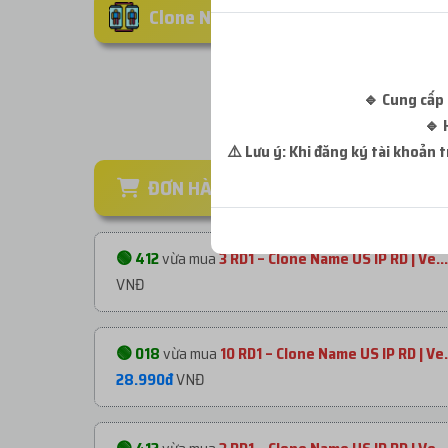
Clone Nuôi Android
🔹 Cung cấp 
🔹 
⚠️ Lưu ý: Khi đăng ký tài khoản
ĐƠN HÀNG GẦN ĐÂY
🟢 412
vừa mua
3 RD1 – Clone Name US IP RD | Ve...
VNĐ
🟢 018
vừa mua
10 RD1 – Clone Name US IP RD | Ve.
28.990đ
VNĐ