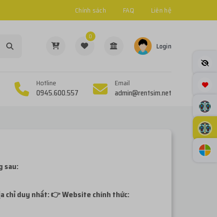
Chính sách
FAQ
Liên hệ
0
Login
Hotline
Email
0945.600.557
admin@rentsim.net
g sau:
địa chỉ duy nhất: 👉 Website chính thức: