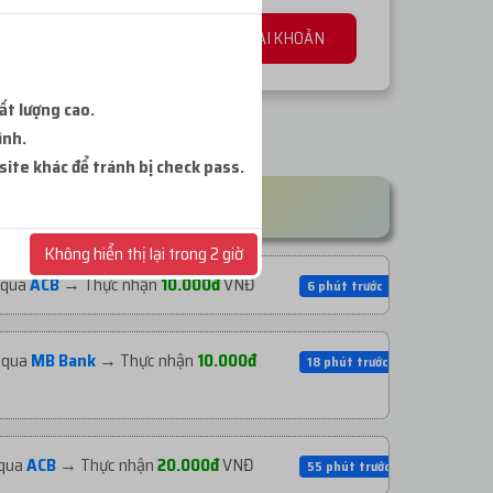
ĐĂNG KÝ TÀI KHOẢN
ất lượng cao.
ình.
 site khác để tránh bị check pass.
7
Không hiển thị lại trong 2 giờ
 qua
ACB
→ Thực nhận
10.000đ
VNĐ
6 phút trước
 qua
MB Bank
→ Thực nhận
10.000đ
18 phút trước
qua
ACB
→ Thực nhận
20.000đ
VNĐ
55 phút trước