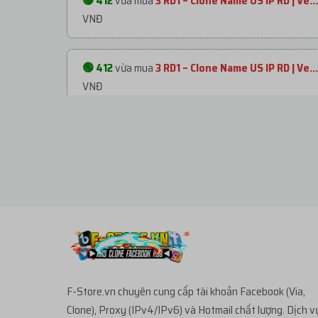
🟢 412
vừa mua
3 RD1 – Clone Name US IP RD | Ve...
VNĐ
🟢 412
vừa mua
3 RD1 – Clone Name US IP RD | Ve...
VNĐ
🟢 412
vừa mua
3 RD1 – Clone Name US IP RD | Ve...
VNĐ
🟢 412
vừa mua
3 RD1 – Clone Name US IP RD | Ve...
VNĐ
🟢 018
vừa mua
10 RD1 – Clone Name US IP RD | Ve.
28.990đ
VNĐ
F-Store.vn chuyên cung cấp tài khoản Facebook (Via,
Clone), Proxy (IPv4/IPv6) và Hotmail chất lượng. Dịch v