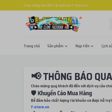
Chào mừng bạn đến với website F-Store.vn
Trang chủ
Sản phẩm
Nạp tiền
Lịch s
📢 THÔNG BÁO QUA
Chào mừng quý khách đã đến với dịch vụ của chún
🛡️ Khuyến Cáo Mua Hàng
Để đảm bảo chất lượng tài khoản và được hỗ trợ 
f-store.vn